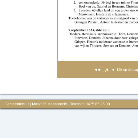
Klik op de pa
Gemeentehuis | Markt 36 Maasbracht - Telefoon 0475 85 25 00