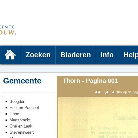
Zoeken
Bladeren
Info
Hel
Gemeente
Thorn - Pagina 001
Klik op de pa
Beegden
Heel en Panheel
Linne
Maasbracht
Ohé en Laak
Stevensweert