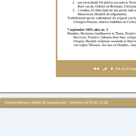
Klik op de pa
Gemeentehuis | Markt 36 Maasbracht - Telefoon 0475 85 25 00