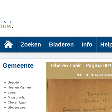
Zoeken
Bladeren
Info
Hel
Gemeente
Ohé en Laak - Pagina 001
Klik op de pa
Beegden
Heel en Panheel
Linne
Maasbracht
Ohé en Laak
Stevensweert