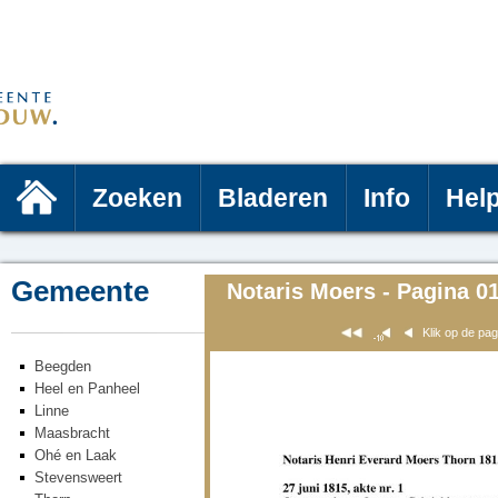
Zoeken
Bladeren
Info
Hel
Gemeente
Notaris Moers - Pagina 0
Klik op de pa
Beegden
Heel en Panheel
Linne
Maasbracht
Ohé en Laak
Stevensweert