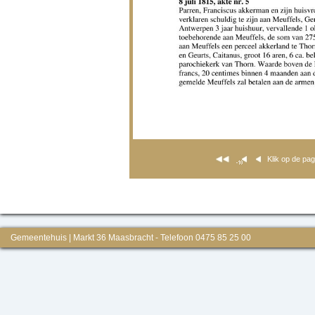
Klik op de pa
Gemeentehuis | Markt 36 Maasbracht - Telefoon 0475 85 25 00