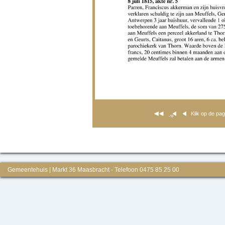
Klik op de pa
Gemeentehuis | Markt 36 Maasbracht - Telefoon 0475 85 25 00