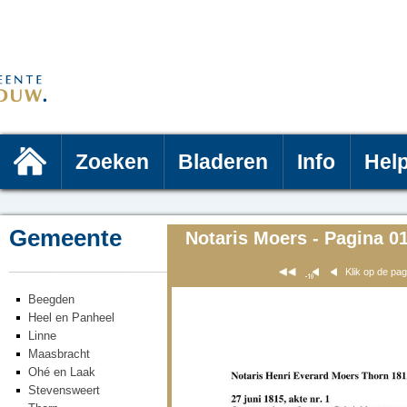
Zoeken
Bladeren
Info
Hel
Gemeente
Notaris Moers - Pagina 0
Klik op de pa
Beegden
Heel en Panheel
Linne
Maasbracht
Ohé en Laak
Stevensweert