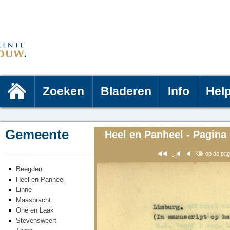
Zoeken
Bladeren
Info
Hel
Gemeente
Heel en Panheel - Pagina
Klik op de pa
Beegden
Heel en Panheel
Linne
Maasbracht
Ohé en Laak
Stevensweert