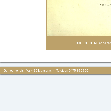
Klik op de pa
Gemeentehuis | Markt 36 Maasbracht - Telefoon 0475 85 25 00