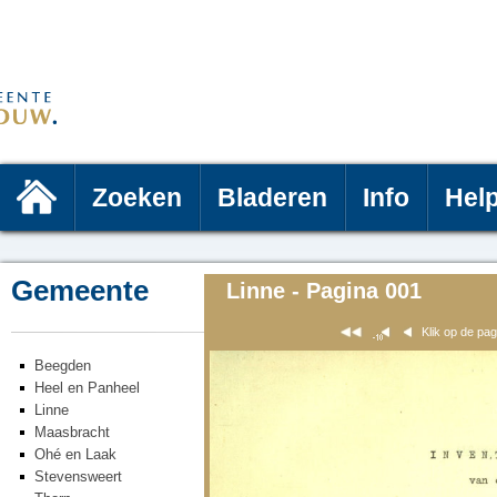
Zoeken
Bladeren
Info
Hel
Gemeente
Linne - Pagina 001
Klik op de pa
Beegden
Heel en Panheel
Linne
Maasbracht
Ohé en Laak
Stevensweert