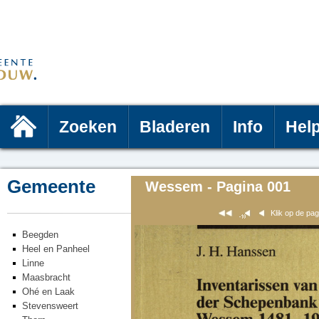
Zoeken
Bladeren
Info
Hel
Gemeente
Wessem - Pagina 001
Klik op de pa
Beegden
Heel en Panheel
Linne
Maasbracht
Ohé en Laak
Stevensweert