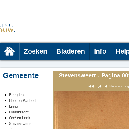
Zoeken
Bladeren
Info
Hel
Gemeente
Stevensweert - Pagina 00
Klik op de pa
Beegden
Heel en Panheel
Linne
Maasbracht
Ohé en Laak
Stevensweert