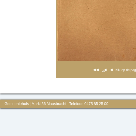
Klik op de pa
Gemeentehuis | Markt 36 Maasbracht - Telefoon 0475 85 25 00