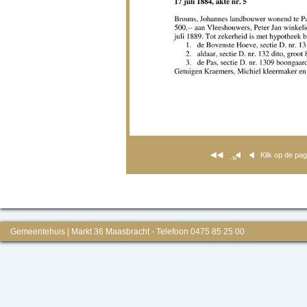
Klik op de pa
Gemeentehuis | Markt 36 Maasbracht - Telefoon 0475 85 25 00