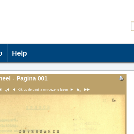
o
Help
heel - Pagina 001
Klik op de pagina om deze te lezen