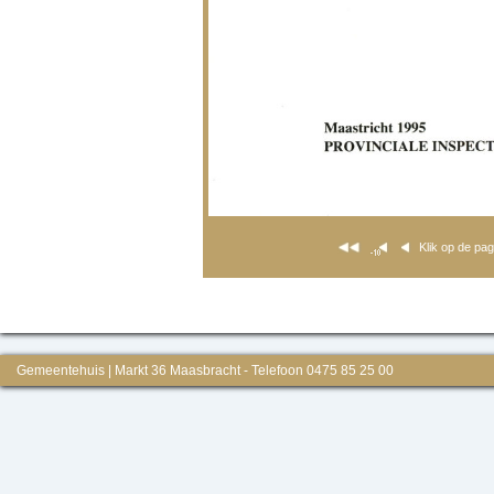
Klik op de pa
Gemeentehuis | Markt 36 Maasbracht - Telefoon 0475 85 25 00