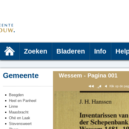
Zoeken
Bladeren
Info
Hel
Gemeente
Wessem - Pagina 001
Klik op de pa
Beegden
Heel en Panheel
Linne
Maasbracht
Ohé en Laak
Stevensweert