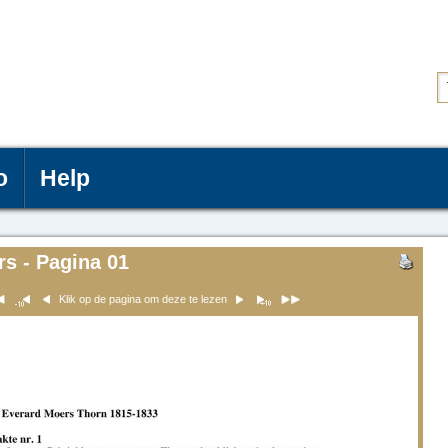
o
Help
rs - Pagina 01
Klik op de pagina om deze te lezen