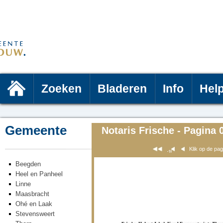
Zoeken
Bladeren
Info
Hel
Gemeente
Notaris Frische - Pagina 
Klik op de pa
Beegden
Heel en Panheel
Linne
Maasbracht
Ohé en Laak
Stevensweert