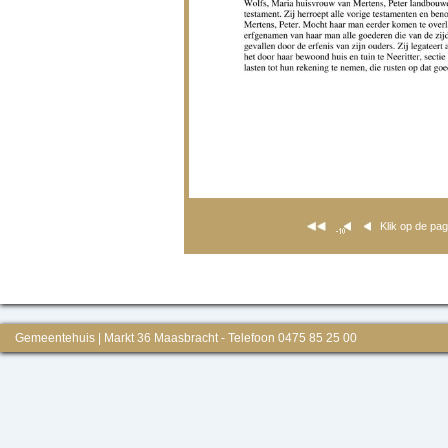
Klik op de pa
Gemeentehuis | Markt 36 Maasbracht - Telefoon 0475 85 25 00