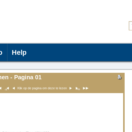
o
Help
men - Pagina 01
Klik op de pagina om deze te lezen