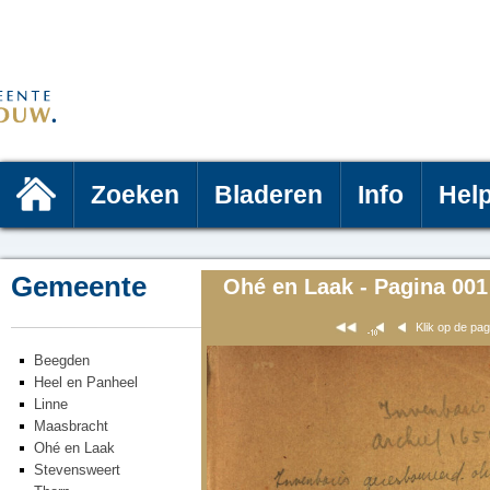
Zoeken
Bladeren
Info
Hel
Gemeente
Ohé en Laak - Pagina 001
Klik op de pa
Beegden
Heel en Panheel
Linne
Maasbracht
Ohé en Laak
Stevensweert