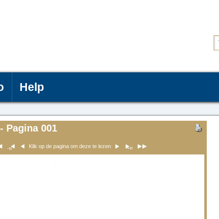
o
Help
- Pagina 001
Klik op de pagina om deze te lezen