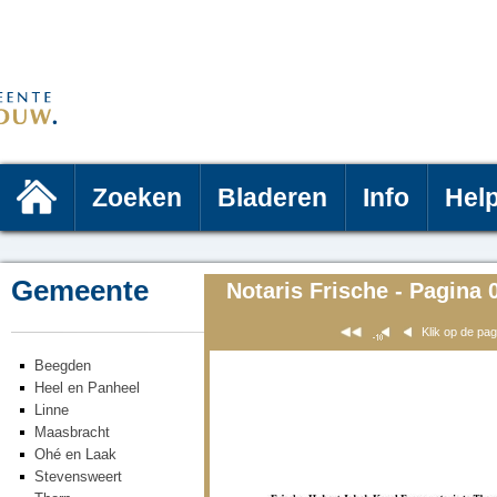
Zoeken
Bladeren
Info
Hel
Gemeente
Notaris Frische - Pagina 
Klik op de pa
Beegden
Heel en Panheel
Linne
Maasbracht
Ohé en Laak
Stevensweert