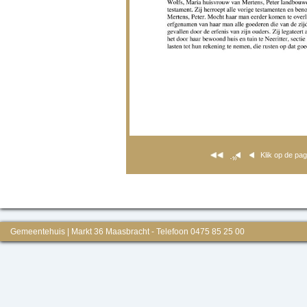
Klik op de pa
Gemeentehuis | Markt 36 Maasbracht - Telefoon 0475 85 25 00