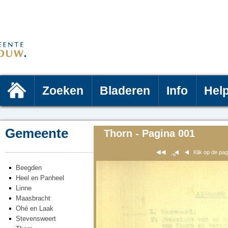
Zoeken
Bladeren
Info
Hel
Gemeente
Thorn - Pagina 001
Klik op de pa
Beegden
Heel en Panheel
Linne
Maasbracht
Ohé en Laak
Stevensweert