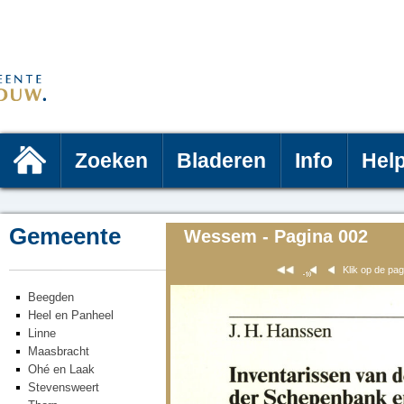
Zoeken
Bladeren
Info
Hel
Gemeente
Wessem - Pagina 002
Klik op de pa
Beegden
Heel en Panheel
Linne
Maasbracht
Ohé en Laak
Stevensweert