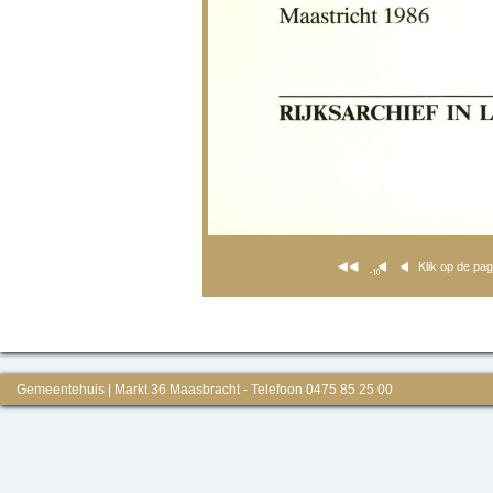
Klik op de pa
Gemeentehuis | Markt 36 Maasbracht - Telefoon 0475 85 25 00