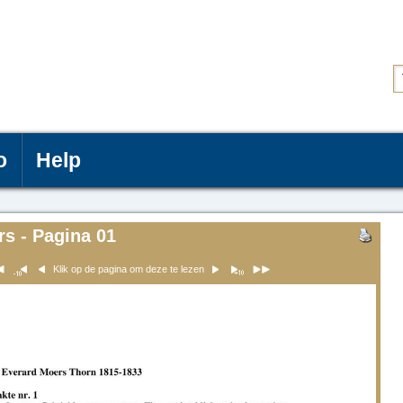
o
Help
rs - Pagina 01
Klik op de pagina om deze te lezen