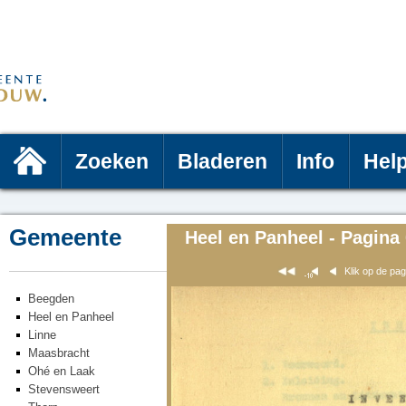
Zoeken
Bladeren
Info
Hel
Gemeente
Heel en Panheel - Pagina
Klik op de pa
Beegden
Heel en Panheel
Linne
Maasbracht
Ohé en Laak
Stevensweert