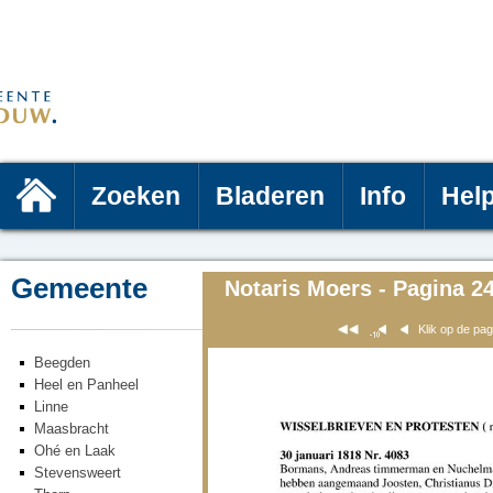
Zoeken
Bladeren
Info
Hel
Gemeente
Notaris Moers - Pagina 2
Klik op de pa
Beegden
Heel en Panheel
Linne
Maasbracht
Ohé en Laak
Stevensweert