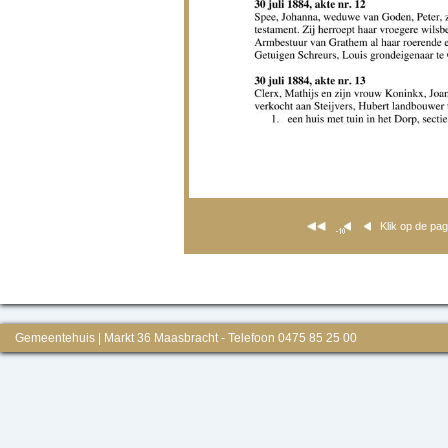
Klik op de pa
Gemeentehuis | Markt 36 Maasbracht - Telefoon 0475 85 25 00