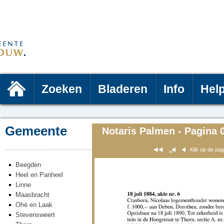
Zoeken
Bladeren
Info
Hel
Gemeente
Notaris Palmen - Pagina 
Klik op de pa
Beegden
Heel en Panheel
Linne
Maasbracht
Ohé en Laak
Stevensweert