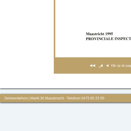
Klik op de pa
Gemeentehuis | Markt 36 Maasbracht - Telefoon 0475 85 25 00