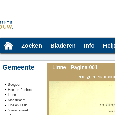
Zoeken
Bladeren
Info
Hel
Gemeente
Linne - Pagina 001
Klik op de pa
Beegden
Heel en Panheel
Linne
Maasbracht
Ohé en Laak
Stevensweert