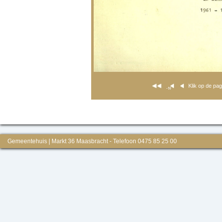
Klik op de pa
Gemeentehuis | Markt 36 Maasbracht - Telefoon 0475 85 25 00